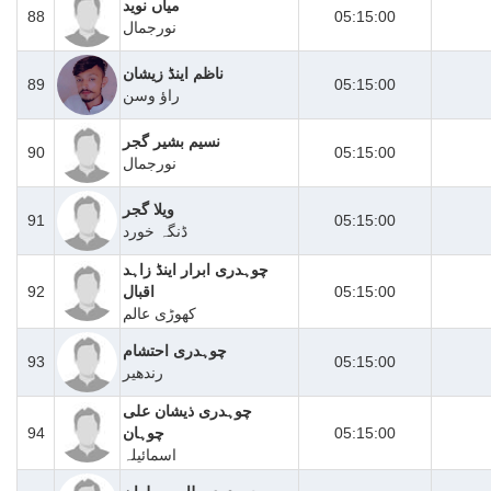
میاں نوید
88
05:15:00
نورجمال
ناظم اینڈ زیشان
89
05:15:00
راؤ وسن
نسیم بشیر گجر
90
05:15:00
نورجمال
ویلا گجر
91
05:15:00
ڈنگہ خورد
چوہدری ابرار اینڈ زاہد
05:15:00
اقبال
92
کھوڑی عالم
چوہدری احتشام
93
05:15:00
رندھیر
چوہدری ذیشان علی
05:15:00
چوہان
94
اسمائیلہ