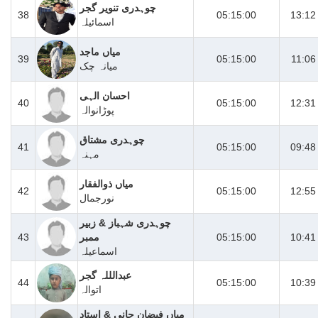
چوہدری تنویر گجر
38
05:15:00
13:12
اسمائیلہ
میاں ماجد
39
05:15:00
11:06
میانہ چک
احسان الہی
40
05:15:00
12:31
پوڑانوالہ
چوہدری مشتاق
41
05:15:00
09:48
مہنہ
میاں ذوالفقار
42
05:15:00
12:55
نورجمال
چوہدری شہباز & زبیر
10:41
05:15:00
ممبر
43
اسماعیلہ
عبدالللہ گجر
44
05:15:00
10:39
اتوالہ
میاں فیضان جانی & استاد