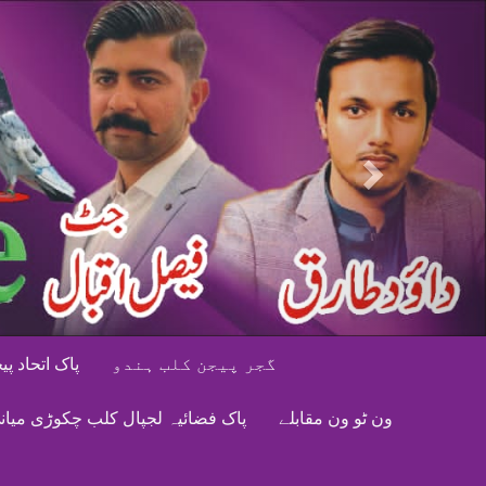
Next
گجر پیجن کلب ہندو
پاک اتحاد پ
ون ٹو ون مقابلے
پاک فضائیہ لجپال کلب چکوڑی میانی 