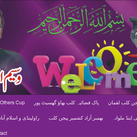
یجن کلب لقمان
پاک فضائیہ کلب بھاؤ گھسیٹ پور
Others Cup
اینڈ ملوانہ
بھمبر آزاد کشمیر پیجن کلب
راولپنڈی و اسلام آبا
act