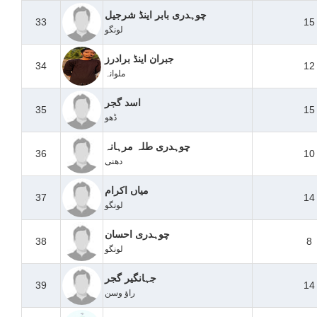
چوہدری بابر اینڈ شرجیل
33
15
لونگو
جبران اینڈ برادرز
34
12
ملوانہ
اسد گجر
35
15
ڈھو
چوہدری طلہ مرہانہ
36
10
دھنی
میاں اکرام
37
14
لونگو
چوہدری احسان
38
8
لونگو
جہانگیر گجر
39
14
راؤ وسن