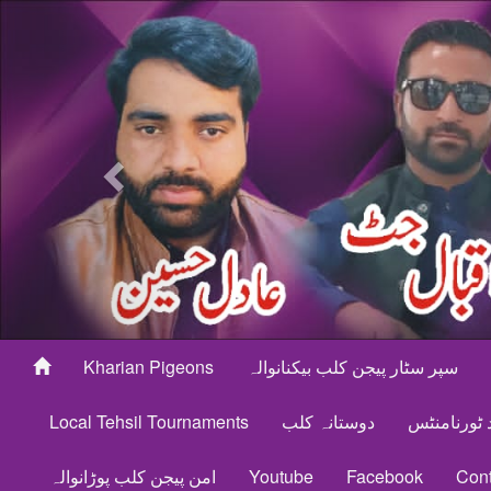
Previous
سپر سٹار پیجن کلب بیکنانوالہ
Kharian Pigeons
د ٹورنامنٹس
دوستانہ کلب
Local Tehsil Tournaments
Cont
Facebook
Youtube
امن پیجن کلب پوڑانوالہ