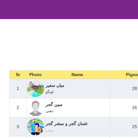
Sr
Photo
Name
Pige
میاں سفیر
1
28
لونگو
مبین گجر
2
26
دھنی
عثمان گجر و مبشر گجر
3
25
ہندو