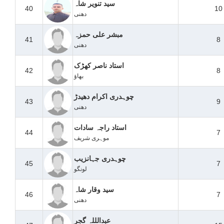
سید تنویر شاہ
40
10
دھنی
مبشر علی حمزہ
41
8
دھنی
استاد ناصر کھڑک
42
8
بھاؤ
چوہدری اکرام دھیدڑ
43
9
دھنی
استاد راجہ سادات
44
7
موہری شریف
چوہدری جہانزیب
45
7
لونگو
سید وقار شاہ
46
7
دھنی
عبدالللہ گجر