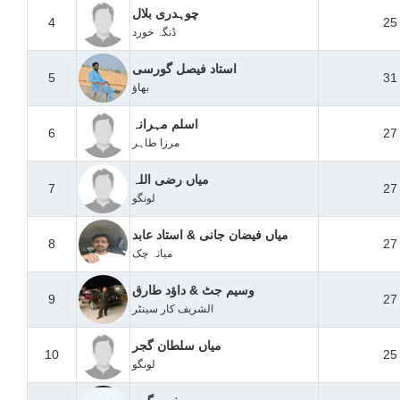
چوہدری بلال
4
25
ڈنگہ خورد
استاد فیصل گورسی
5
31
بھاؤ
اسلم مہرانہ
6
27
مرزا طاہر
میاں رضی اللہ
7
27
لونگو
میاں فیضان جانی & استاد عابد
8
27
میانہ چک
وسیم جٹ & داؤد طارق
9
27
الشریف کار سینٹر
میاں سلطان گجر
10
25
لونگو