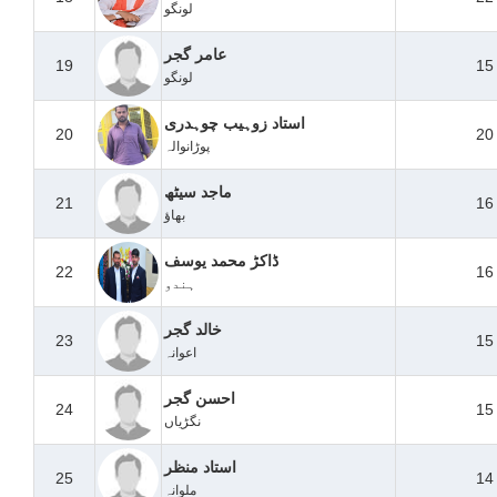
لونگو
عامر گجر
19
15
لونگو
استاد زوہیب چوہدری
20
20
پوڑانوالہ
ماجد سیٹھ
21
16
بھاؤ
ڈاکڑ محمد یوسف
22
16
ہندو
خالد گجر
23
15
اعوانہ
احسن گجر
24
15
نگڑیاں
استاد منظر
25
14
ملوانہ