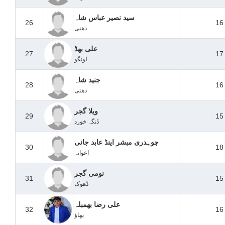
سید نصیر عباس شاہ
26
16
دھنی
علی بھڈ
27
17
لونگو
جنید شاہ
28
16
دھنی
ویلا گجر
29
15
ڈنگہ خورد
چوہدری مبشر اینڈ عابد جانی
30
18
اعوانہ
نومی گجر
31
15
ڈھوک
علی رضا بھمبلہ
32
16
بھاؤ