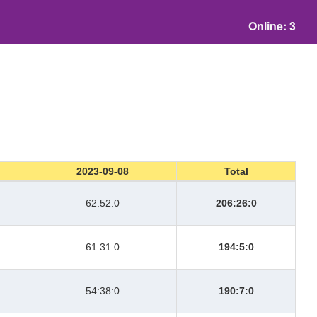
Online: 3
2023-09-08
Total
62:52:0
206:26:0
61:31:0
194:5:0
54:38:0
190:7:0