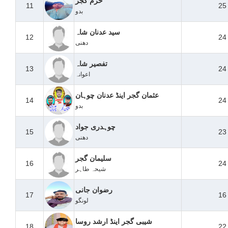
خرم گجر
11
25
بدو
سید عدنان شاہ
12
24
دھنی
تفصیر شاہ
13
24
اعوانہ
عثمان گجر اینڈ عدنان چوہان
14
24
بدو
چوہدری جواد
15
23
دھنی
سلیمان گجر
16
24
شیحہ طاہر
رضوان جانی
17
16
لونگو
شیبی گجر اینڈ ارشد روسا
18
22