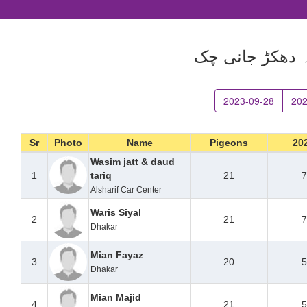
ہ دھکڑ جانی چک
2023-09-28
202
Sr
Photo
Name
Pigeons
20
Wasim jatt & daud
1
tariq
21
7
Alsharif Car Center
Waris Siyal
2
21
7
Dhakar
Mian Fayaz
3
20
5
Dhakar
Mian Majid
4
21
5