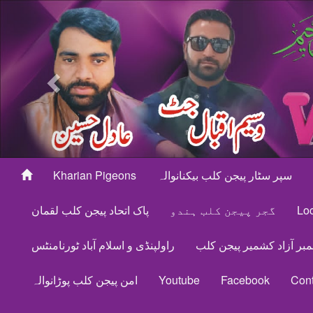
Previous
Kharian Pigeons
سپر سٹار پیجن کلب بیکنانوالہ
پاک اتحاد پیجن کلب لقمان
گجر پیجن کلب ہندو
Loc
مبر آزاد کشمیر پیجن کلب
راولپنڈی و اسلام آباد ٹورنامنٹس
امن پیجن کلب پوڑانوالہ
Youtube
Facebook
Cont