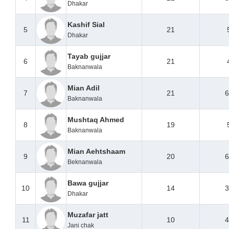
Dhakar
Kashif Sial
5
21
Dhakar
Tayab gujjar
6
21
Baknanwala
Mian Adil
7
21
6
Baknanwala
Mushtaq Ahmed
8
19
Baknanwala
Mian Aehtshaam
9
20
6
Beknanwala
Bawa gujjar
10
14
3
Dhakar
Muzafar jatt
11
10
4
Jani chak