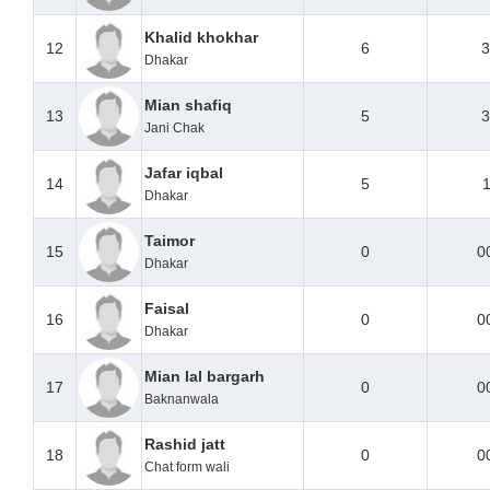
Khalid khokhar
12
6
3
Dhakar
Mian shafiq
13
5
3
Jani Chak
Jafar iqbal
14
5
1
Dhakar
Taimor
15
0
0
Dhakar
Faisal
16
0
0
Dhakar
Mian lal bargarh
17
0
0
Baknanwala
Rashid jatt
18
0
0
Chat form wali