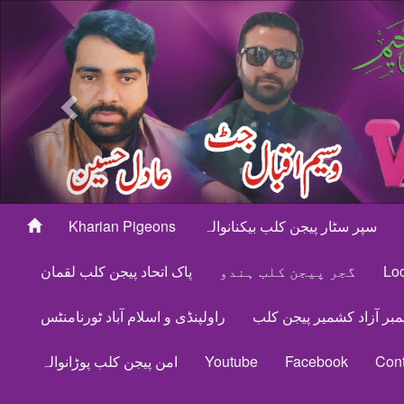
Previous
سپر سٹار پیجن کلب بیکنانوالہ
Kharian Pigeons
Loc
گجر پیجن کلب ہندو
پاک اتحاد پیجن کلب لقمان
مبر آزاد کشمیر پیجن کلب
راولپنڈی و اسلام آباد ٹورنامنٹس
Cont
Facebook
Youtube
امن پیجن کلب پوڑانوالہ