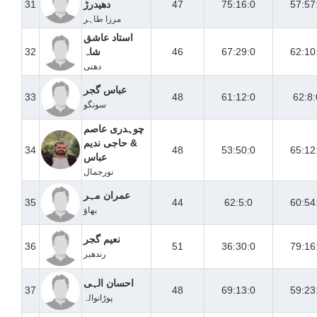
57:57
75:16:0
47
دھیدرڑ
31
مرزا طاہر
استاد عاشق
62:10
67:29:0
46
شاہ
32
دھنی
عباس گجر
33
48
61:12:0
62:8:
سونگو
چوہدری عاصم
& حاجی ندیم
34
48
53:50:0
65:12
عباس
نورجمال
عمران مہر
35
44
62:5:0
60:54
بھاؤ
نعیم گجر
36
51
36:30:0
79:16
رندھیر
احسان الہی
37
48
69:13:0
59:23
پوڑانوالہ