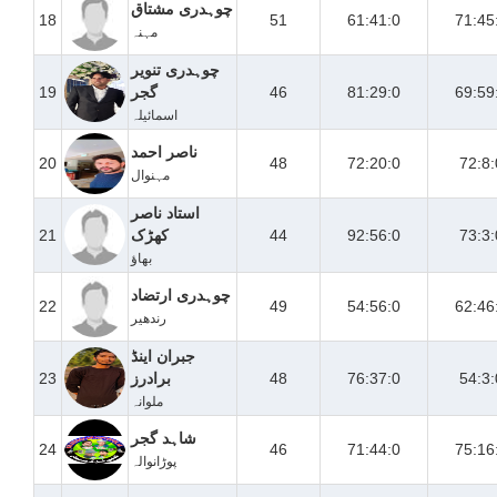
چوہدری مشتاق
18
51
61:41:0
71:45
مہنہ
چوہدری تنویر
69:59
81:29:0
46
گجر
19
اسمائیلہ
ناصر احمد
20
48
72:20:0
72:8:
مہنوال
استاد ناصر
73:3:
92:56:0
44
کھڑک
21
بھاؤ
چوہدری ارتضاد
22
49
54:56:0
62:46
رندھیر
جبران اینڈ
54:3:
76:37:0
48
برادرز
23
ملوانہ
شاہد گجر
24
46
71:44:0
75:16
پوڑانوالہ