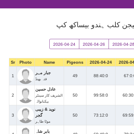
پیجن کلب ہندو بیساکھ کپ
2026-04-24
2026-04-26
2026-04-2
Sr
Photo
Name
Pigeons
2026-04-24
2026-0
جبار مہر
1
49
88:40:0
67:0:
فتہ بھنڈ
عادل حسین
2
50
99:58:0
60:30
الشریف کار سینٹر
بیکنانوالہ
نوید & زیبی
69:59
73:12:0
50
گجر
3
موٹا طاہر
بابر شاہ