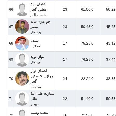
عثمان اینڈ
50:22
61:50:0
23
مطین گجر
66
شیخہ طاہر
چوہدری عابد
45:25
50:45:0
23
ممبر
67
نور جمال
سیف
68
17
75:25:0
43:12
اسمائیلہ
میاں نوید
69
17
76:23:0
37:44
نورجمال
اشفاق نواز
مراڑیہ & سفیر
70
24
22:24:0
38:35
گجر
اسماعیلہ
بشارت علی اینڈ
50:53
51:40:0
22
طلہ
71
چھمبر
محمد وسیم
72
16
71:56:0
53:4: