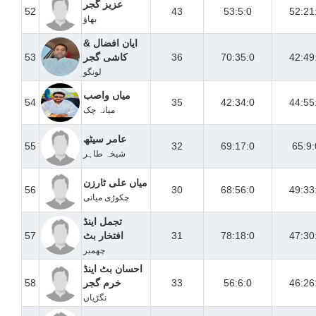
عزیز گجر
52
43
53:5:0
52:21
بھاؤ
ایان افضال &
42:49
70:35:0
36
کاشی گجر
53
لونگو
میاں واصب
54
35
42:34:0
44:55
میانہ چک
عامر سیٹھ
55
32
69:17:0
65:9:
شیخہ طاہر
میاں علی ٹارزن
56
30
68:56:0
49:33
چکوڑی میانی
تجمل اینڈ
47:30
78:18:0
31
افتخار بٹ
57
چھمبر
احسان بٹ اینڈ
46:26
56:6:0
33
خرم گجر
58
نگڑیاں