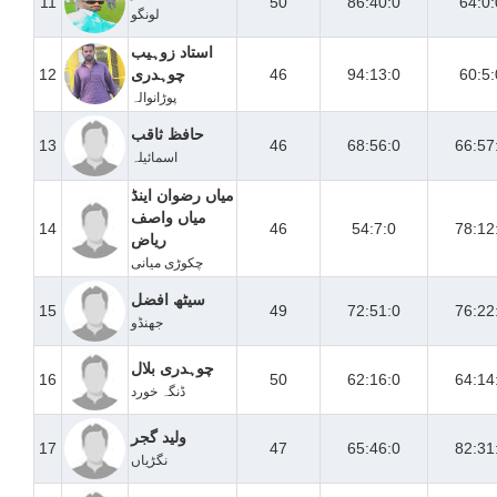
11
50
86:40:0
64:0:
لونگو
استاد زوہیب
60:5:
94:13:0
46
چوہدری
12
پوڑانوالہ
حافظ ثاقب
13
46
68:56:0
66:57
اسمائیلہ
میاں رضوان اینڈ
میاں واصف
14
46
54:7:0
78:12
ریاض
چکوڑی میانی
سیٹھ افضل
15
49
72:51:0
76:22
جھنڈو
چوہدری بلال
16
50
62:16:0
64:14
ڈنگہ خورد
ولید گجر
17
47
65:46:0
82:31
نگڑیاں