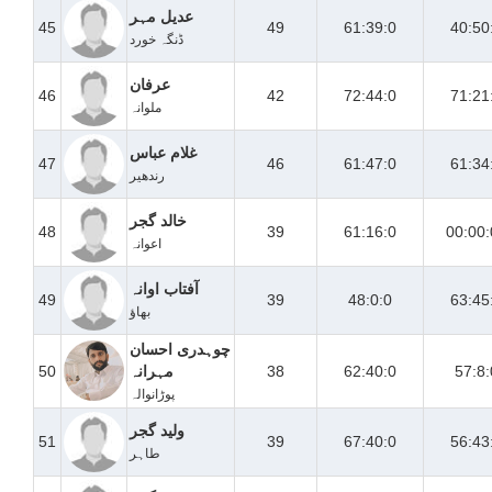
عدیل مہر
45
49
61:39:0
40:50
ڈنگہ خورد
عرفان
46
42
72:44:0
71:21
ملوانہ
غلام عباس
47
46
61:47:0
61:34
رندھیر
خالد گجر
48
39
61:16:0
00:00:
اعوانہ
آفتاب اوانہ
49
39
48:0:0
63:45
بھاؤ
چوہدری احسان
57:8:
62:40:0
38
مہرانہ
50
پوڑانوالہ
ولید گجر
51
39
67:40:0
56:43
طاہر