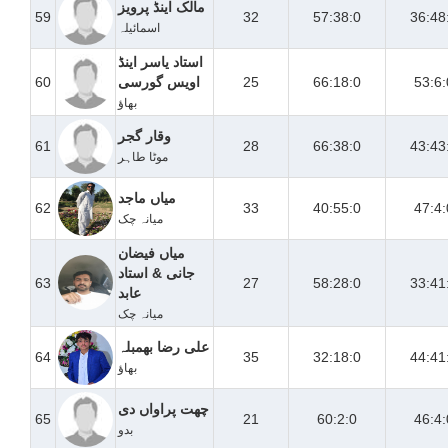
مالک اینڈ پرویز
59
32
57:38:0
36:48
اسمائیلہ
استاد یاسر اینڈ
53:6:
66:18:0
25
اویس گورسی
60
بھاؤ
وقار گجر
61
28
66:38:0
43:43
موٹا طاہر
میاں ماجد
62
33
40:55:0
47:4:
میانہ چک
میاں فیضان
جانی & استاد
63
27
58:28:0
33:41
عابد
میانہ چک
علی رضا بھمبلہ
64
35
32:18:0
44:41
بھاؤ
چھت پراواں دی
65
21
60:2:0
46:4:
بدو