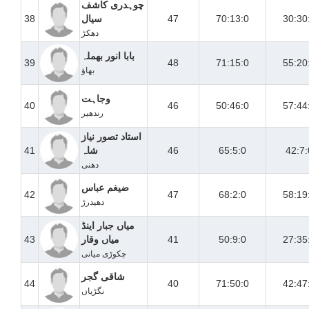
چوہدری کاشف
30:30
70:13:0
47
سیال
38
دھکڑ
بابا انور بھملہ
39
48
71:15:0
55:20
بھاؤ
وجاہت
40
46
50:46:0
57:44
رندھیر
استاد تصور نیاز
42:7:
65:5:0
46
شاہ
41
دھنی
ضیغم عباس
42
47
68:2:0
58:19
دھیدرڑ
میاں جبار اینڈ
27:35
50:9:0
41
میاں وقار
43
چکوڑی میانی
شاقی گجر
44
40
71:50:0
42:47
نگڑیاں