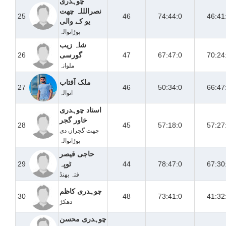
چوہدری
نصرالللہ چھت
25
46
74:44:0
46:41
یو کے والی
پوڑانوالہ
شاہ زیب
70:24
67:47:0
47
گورسی
26
ملوانہ
ملک آفتاب
27
46
50:34:0
66:47
اتوالہ
استاد چوہدری
خاور گجر
28
45
57:18:0
57:27
چھت گجراں دی
پوڑانوالہ
حاجی قیصر
67:30
78:47:0
44
ٹوپہ
29
فتہ بھنڈ
چوہدری کاظم
30
48
73:41:0
41:32
دھکڑ
چوہدری محسن