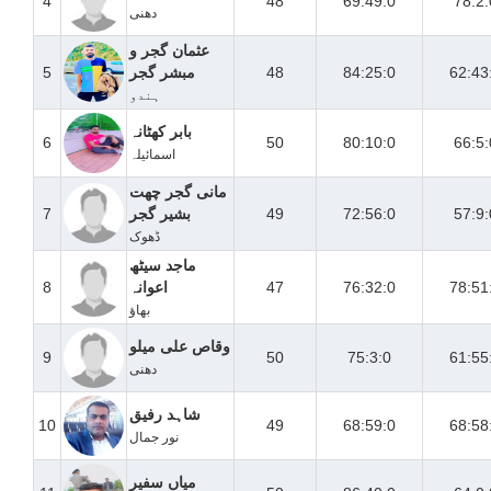
4
48
69:49:0
78:2:
دھنی
عثمان گجر و
62:43
84:25:0
48
مبشر گجر
5
ہندو
بابر کھٹانہ
6
50
80:10:0
66:5:
اسمائیلہ
مانی گجر چھت
57:9:
72:56:0
49
بشیر گجر
7
ڈھوک
ماجد سیٹھ
78:51
76:32:0
47
اعوانہ
8
بھاؤ
وقاص علی میلو
9
50
75:3:0
61:55
دھنی
شاہد رفیق
10
49
68:59:0
68:58
نور جمال
میاں سفیر