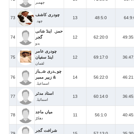
چھمبر
چودری کاشف
73
13
48:5:0
64:9:
چھتہ
حمزہ اینڈ شانی
49:35
62:20:0
12
گجر
74
بدو
چودری عامر
36:47
69:17:0
12
اینڈ سفیان
75
لقمان
چوہدری شہباز
46:21
56:22:0
14
& زبیر ممبر
76
اسماعیلہ
استاد مدثر
77
13
60:14:0
36:45
اسمائیلہ
میاں ماجد
78
11
56:1:0
40:45
دھکڑ
شرافت گجر
79
15
57:13:0
35:30